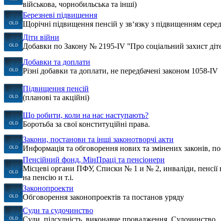
військова, чорнобильська та інші)
Березневі підвищення
Щорічні підвищення пенсій у зв‘язку з підвищенням серед
Діти війни
Добавки по Закону № 2195-IV ''Про соціальний захист діте
Добавки та доплати
Різні добавки та доплати, не передбачені законом 1058-IV
Підвищення пенсій
(планові та акційні)
Що робити, коли на нас наступають?
Боротьба за свої конституційні права.
Закони, постанови та інші законотворчі акти
Информація та обговорення нових та змінених законів, пос
Пенсійний фонд, МінПраці та пенсіонери
Місцеві органи ПФУ, Списки № 1 и № 2, инваліди, пенсії
на пенсію и т.і.
Законопроекти
Обговорення законопроектів та постанов уряду
Суди та судочинство
Суди, підсудність, виконавче провадження. Судочинство.