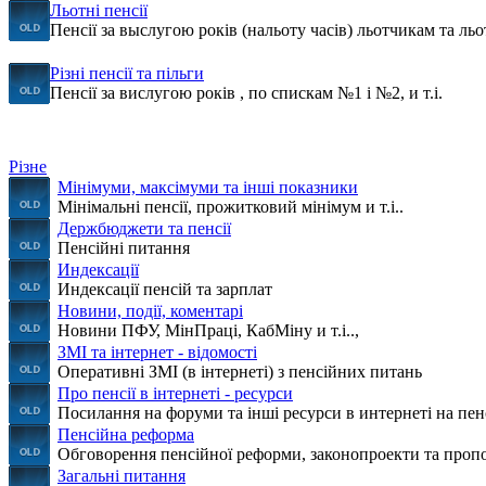
Льотні пенсії
Пенсії за выслугою років (нальоту часів) льотчикам та льот
Різні пенсії та пільги
Пенсії за вислугою років , по спискам №1 і №2, и т.і.
Різне
Мінімуми, максімуми та інші показники
Мінімальні пенсії, прожитковий мінімум и т.і..
Держбюджети та пенсії
Пенсійні питання
Индексації
Индексації пенсій та зарплат
Новини, події, коментарі
Новини ПФУ, МінПраці, КабМіну и т.і..,
ЗМІ та інтернет - відомості
Оперативні ЗМІ (в інтернеті) з пенсійних питань
Про пенсії в інтернеті - ресурси
Посилання на форуми та інші ресурси в интернеті на пе
Пенсійна реформа
Обговорення пенсійної реформи, законопроекти та пропо
Загальні питання