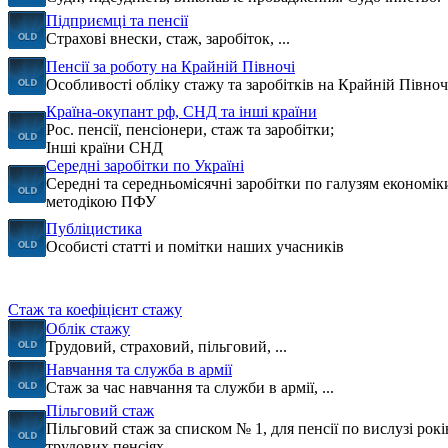
Підприємці та пенсії
Страхові внески, стаж, заробіток, ...
Пенсії за роботу на Крайній Півночі
Особливості обліку стажу та заробітків на Крайній Півноч
Країна-окупант рф, СНД та інші країни
Рос. пенсії, пенсіонери, стаж та заробітки;
Інші країни СНД
Середні заробітки по Україні
Середні та середньомісячні заробітки по галузям економі
методікою ПФУ
Публіцистика
Особисті статті и помітки наших учасників
Стаж та коефіцієнт стажу
Облік стажу
Трудовий, страховий, пільговий, ...
Навчання та служба в армії
Стаж за час навчання та служби в армії, ...
Пільговий стаж
Пільговий стаж за списком № 1, для пенсії по вислузі років
трудових пенсіях