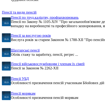
Пенсії та види пенсій
Пенсії по труд.каліцтву, профзахворювань
Пенсії по Закону № 1105-XIV "Про загальнообов'язкове д
випадку на виробництві та професійного захворювання, я
Пенсії за вислугою років
Вислуга років за старим Законом № 1788-XII "Про пенсій
Шахтарські пенсії
Облік стажу та заработку, пенсії, регрес ...
Пенсії військовослужбовцям і членам їх сімей
Пенсії за Законом № 2262-XII
Пенсії УБД
Особливості призначення пенсій учасникам Ббойових дій
Пенсії морякам
Особливості призначення пенсій морякам