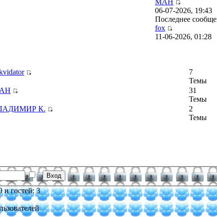
МАН
06-07-2026, 19:43
Последнее сообщ
fox
11-06-2026, 01:28
kvidator
7
Темы
АН
31
Темы
ЛАДИМИР К.
2
Темы
 и гостей: 3
льзователей