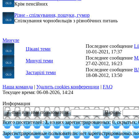
Крім пенсійних
Різне - спілкування, пошуки, гумор
Спілкування чорнобильців з різнобічних питань
Минуле
Последнее сообщение
Li
Цікаві теми
10-01-2021, 17:37
Последнее сообщение
М
Минулі теми
27-02-2012, 16:23
Последнее сообщение
В
Застарілі теми
18-08-2012, 13:50
Наша команда
|
Удалить cookies конференции
|
FAQ
Текущее время: 06-08-2026, 14:24
Информация
E-mail или имя пользователя:
Пароль:
Всего посетителей:
3
, из них зарегистрированных: 0, скрытых: 0
Зарегистрированные пользователи: нет зарегистрированных по