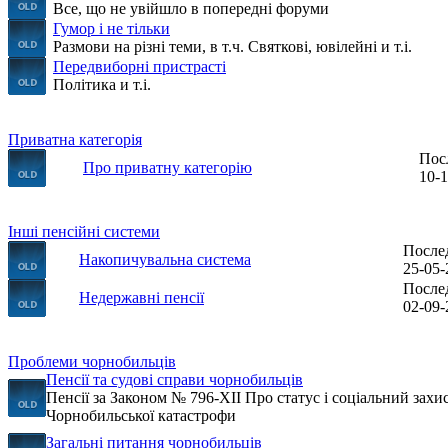
Все, що не увійшло в попередні форуми
Гумор і не тільки
Размови на різні теми, в т.ч. Святкові, ювілейні и т.і.
Передвиборні пристрасті
Політика и т.і.
Приватна категорія
Пос
Про приватну категорію
10-1
Інші пенсійні системи
После
Накопичувальна система
25-05-
После
Недержавні пенсії
02-09-
Проблеми чорнобильців
Пенсії та судові справи чорнобильців
Пенсії за Законом № 796-XII Про статус і соціальний захи
Чорнобильської катастрофи
Загальні питання чорнобильців