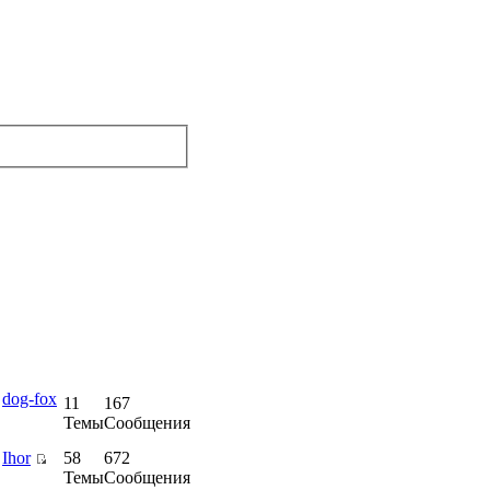
е
dog-fox
11
167
Темы
Сообщения
е
Ihor
58
672
Темы
Сообщения