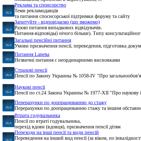
Реклама та спонсорство
Теми рекламодавців
та питання споснсорської підтримки форуму та сайту
Запитуйте - відповідаємо (що зможемо)
Разові питання випадкових відвідувачів.
Питання-відповідь(і нічого більше). Типу консультаційног
Загальні пенсійні питання
Умови призначення пенсії, переведення, підготовка докумен
Питання Lanetы
Незвичні питання c неординарними висновками
Страхові пенсії
Пенсії по Закону Украины № 1058-IV "Про загальнообов'я
Наукові пенсії
Пенсії по ст.24 Закона Украины № 1977-XII "Про наукову і
Перерахунки по доопрацюванню до стажу
Перерахунки по доопрацюванню стажу та іншим обстави
Втрата годувальника
Пенсії по втраті годувальника,
перехід вдови (вдовця), призначення пенсії дітям
Переходи на інші пенсії та види пенсій
Переведення на інший вид пенсії (за віком, по інвалідності