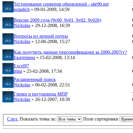
Тестирование серверов обновлений - site90.net
poladich
» 09-01-2009, 14:59
Версии 2009 года (9v00, 9v01, 9v02, 9v02b)
Nickolas
» 29-12-2008, 16:59
Вопросы из личной почты
Nickolas
» 12-06-2008, 15:27
Как получить данные персонификации за 2000-2007гг?
Екатерина
» 15-02-2008, 13:14
Excel97
irina
» 25-02-2008, 17:34
Расширенный поиск
Nickolas
» 06-02-2008, 22:51
Глюки и несуразицы МПР
Nickolas
» 26-12-2007, 10:30
След.
Показать темы за:
Поле сортировки