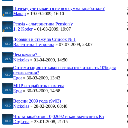
Почему учитывается не вся сумма заработков?
Макар
» 19-09-2009, 16:10
Pensia - альтернатива Pension'у
1
,
2
Koder
» 01-03-2009, 19:07
Добавки к стажу за Список № 1
Валентина Петровна
» 07-07-2009, 23:07
Чем качаем?...
Nickolas
» 01-04-2009, 14:50
Оптимизация: от какого стажа отсчитывать 10% для
исключения?
Egor
» 30-03-2009, 13:43
МПР и заработок шахтера
Egor
» 30-03-2009, 14:58
Версии 2009 года (9v03)
Nickolas
» 28-02-2009, 08:48
Что за заработок - 0,02692 и как вычислить Кз
DrgLena
» 23-01-2008, 21:15