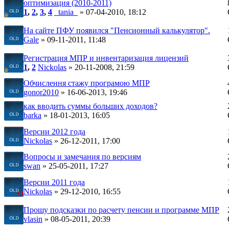
оптимизация (2010-2011)
1
,
2
,
3
,
4
_tania_
» 07-04-2010, 18:12
На сайте ПФУ появился "Пенсионный калькулятор".
Gale
» 09-11-2011, 11:48
Регистрация МПР и инвентаризация лицензий
1
,
2
Nickolas
» 20-11-2008, 21:59
Обчислення стажу програмою МПР
gonor2010
» 16-06-2013, 19:46
как вводить суммы больших доходов?
barka
» 18-01-2013, 16:05
Версии 2012 года
Nickolas
» 26-12-2011, 17:00
Вопросы и замечания по версиям
swan
» 25-05-2011, 17:27
Версии 2011 года
Nickolas
» 29-12-2010, 16:55
Прошу подсказки по расчету пенсии и программе МПР
vlasin
» 08-05-2011, 20:39