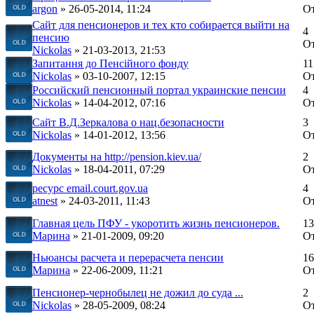
argon
» 26-05-2014, 11:24
О
Сайт для пенсионеров и тех кто собирается выйти на
4
пенсию
О
Nickolas
» 21-03-2013, 21:53
Запитання до Пенсійного фонду
11
Nickolas
» 03-10-2007, 12:15
О
Российский пенсионный портал украинские пенсии
4
Nickolas
» 14-04-2012, 07:16
О
Сайт В.Д.Зеркалова о нац.безопасности
3
Nickolas
» 14-01-2012, 13:56
О
Документы на http://pension.kiev.ua/
2
Nickolas
» 18-04-2011, 07:29
О
ресурс email.court.gov.ua
4
atnest
» 24-03-2011, 11:43
О
Главная цель ПФУ - укоротить жизнь пенсионеров.
13
Марина
» 21-01-2009, 09:20
О
Ньюансы расчета и перерасчета пенсии
16
Марина
» 22-06-2009, 11:21
О
Пенсионер-чернобылец не дожил до суда ...
2
Nickolas
» 28-05-2009, 08:24
О