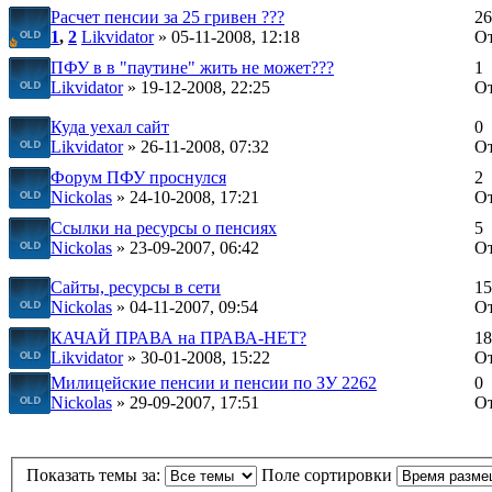
Расчет пенсии за 25 гривен ???
26
1
,
2
Likvidator
» 05-11-2008, 12:18
О
ПФУ в в "паутине" жить не может???
1
Likvidator
» 19-12-2008, 22:25
О
Куда уехал сайт
0
Likvidator
» 26-11-2008, 07:32
О
Форум ПФУ проснулся
2
Nickolas
» 24-10-2008, 17:21
О
Ссылки на ресурсы о пенсиях
5
Nickolas
» 23-09-2007, 06:42
О
Сайты, ресурсы в сети
15
Nickolas
» 04-11-2007, 09:54
О
КАЧАЙ ПРАВА на ПРАВА-НЕТ?
18
Likvidator
» 30-01-2008, 15:22
О
Милицейские пенсии и пенсии по ЗУ 2262
0
Nickolas
» 29-09-2007, 17:51
О
Показать темы за:
Поле сортировки