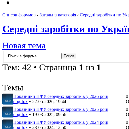
Список форумов
‹
Загальна категорія
‹
Середні заробітки по Укр
Середні заробітки по Украї
Новая тема
Тем: 42 • Страница
1
из
1
Темы
Показники ПФУ середніх заробітків у 2026 році
0
dog-fox
» 22-05-2026, 19:44
О
Показники ПФУ середніх заробітків у 2025 році
0
dog-fox
» 19-03-2025, 09:56
О
Показники ПФУ середніх заробітків у 2024 році
0
dog-fox
» 23-05-2024, 12:50
О