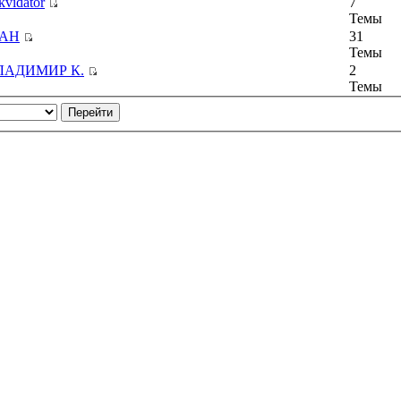
kvidator
7
Темы
АН
31
Темы
ЛАДИМИР К.
2
Темы